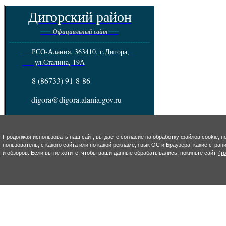
Дигорский район
----
----
Официальный сайт
--------------------------------------------------------
РСО-Алания, 363410, г.Дигора,
ул.Сталина, 19А
8 (86733) 91-8-86
digora@digora.alania.gov.ru
Телефон горячей линии по обращению
граждан: 8(86733)90-7-13
Продолжая использовать наш сайт, вы даете согласие на обработку файлов cookie, п
Пресс - служба :
8(86733) 92-4-93
пользователь; с какого сайта или по какой рекламе; язык ОС и Браузера; какие стра
e-mail: s.takoeva@digora.alania.gov.ru
и обзоров. Если вы не хотите, чтобы ваши данные обрабатывались, покиньте сайт.
(т
--------------------------------------------------------