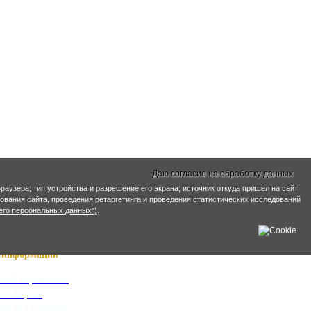
Даю согласие на обработку данных
раузера; тип устройства и разрешение его экрана; источник откуда пришел на сайт
ирования сайта, проведения ретаргетинга и проведения статистических исследований
его персональных данных")
.
информация
ный справочник
я о Нартах
ика РСО-Алания