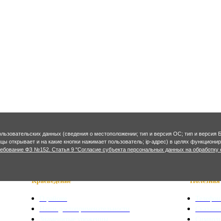
ользовательских данных (сведения о местоположении; тип и версия ОС; тип и версия Б
ницы открывает и на какие кнопки нажимает пользователь; ip-адрес) в целях функцион
ребование ФЗ №152. Статья 9 "Согласие субъекта персональных данных на обработку 
Краеведение
Полезная 
О районе
Телефон
Наши достопримечательности
Сказани
Знаменитые уроженцы
Символ