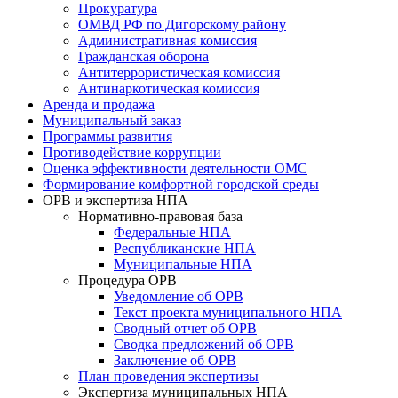
Прокуратура
ОМВД РФ по Дигорскому району
Административная комиссия
Гражданская оборона
Антитеррористическая комиссия
Антинаркотическая комиссия
Аренда и продажа
Муниципальный заказ
Программы развития
Противодействие коррупции
Оценка эффективности деятельности ОМС
Формирование комфортной городской среды
ОРВ и экспертиза НПА
Нормативно-правовая база
Федеральные НПА
Республиканские НПА
Муниципальные НПА
Процедура ОРВ
Уведомление об ОРВ
Текст проекта муниципального НПА
Сводный отчет об ОРВ
Сводка предложений об ОРВ
Заключение об ОРВ
План проведения экспертизы
Экспертиза муниципальных НПА