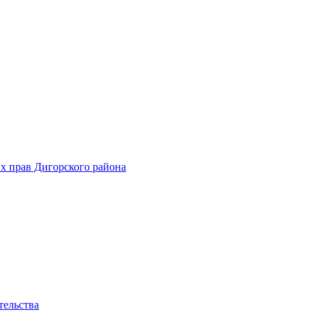
х прав Дигорского района
тельства