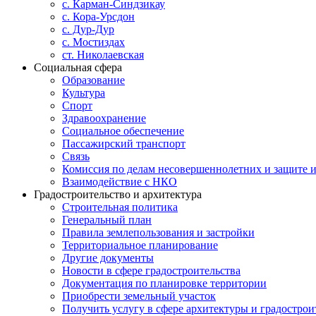
с. Карман-Синдзикау
с. Кора-Урсдон
с. Дур-Дур
с. Мостиздах
ст. Николаевская
Социальная сфера
Образование
Культура
Спорт
Здравоохранение
Социальное обеспечение
Пассажирский транспорт
Связь
Комиссия по делам несовершеннолетних и защите и
Взаимодействие с НКО
Градостроительство и архитектура
Строительная политика
Генеральный план
Правила землепользования и застройки
Территориальное планирование
Другие документы
Новости в сфере градостроительства
Документация по планировке территории
Приобрести земельный участок
Получить услугу в сфере архитектуры и градострои