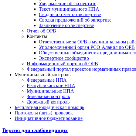
Уведомление об экспертизе
Текст муниципального НПА
Сводный отчет об экспертизе
Сводка предложений об экпертизе
Заключение об экспертизе
Отчет об ОРВ
Контакты
Ответственные за ОРВ в муниципальном рай
Уполномоченный орган РСО-Алания по ОРВ
Общественные объединения предпринимател
Экспертное сообщество
Информационный портал об ОРВ
Федеральный портал проектов нормативных право
Муниципальный контроль
Федеральные НПА
Республиканские НПА
Муниципальные НПА
Земельный контроль
Дорожный контроль
Бесплатная юридическая помощь
Протоколы (акты) проверок
Инициативное бюджетирование
Версия для слабовидящих