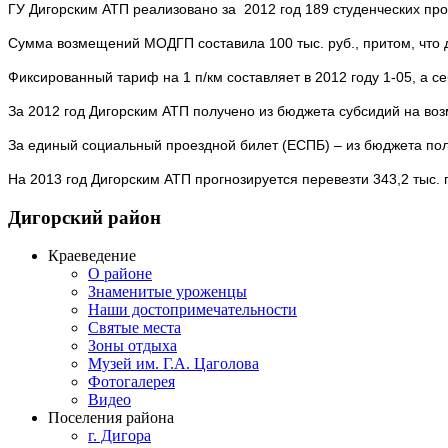
ГУ Дигорским АТП реализовано за 2012 год 189 студенческих про
Сумма возмещений МОДГП составила 100 тыс. руб., притом, что д
Фиксированный тариф на 1 п/км составляет в 2012 году 1-05, а 
За 2012 год Дигорским АТП получено из бюджета субсидий на воз
За единый социальный проездной билет (ЕСПБ) – из бюджета полу
На 2013 год Дигорским АТП прогнозируется перевезти 343,2 тыс. п
Дигорский
район
Краеведение
О районе
Знаменитые уроженцы
Наши достопримечательности
Святые места
Зоны отдыха
Музей им. Г.А. Цаголова
Фотогалерея
Видео
Поселения района
г. Дигора