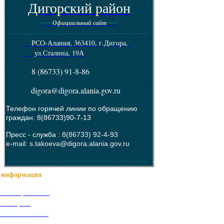
Дигорский район
----
----
Официальный сайт
--------------------------------------------------------
РСО-Алания, 363410, г.Дигора,
ул.Сталина, 19А
8 (86733) 91-8-86
digora@digora.alania.gov.ru
Телефон горячей линии по обращению
граждан: 8(86733)90-7-13
Пресс - служба :
8(86733) 92-4-93
e-mail: s.takoeva@digora.alania.gov.ru
--------------------------------------------------------
информация
ный справочник
я о Нартах
ика РСО-Алания
кий язык