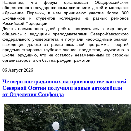
Напомним, что форум организован Общероссийским
общественного-государственным движением детей и молодежи
«Движение Первых», в нем принимают участие более 300
школьников и студентов колледжей из разных регионов
Российской Федерации.
Десять насыщенных дней ребята погружались в мир науки,
общались с ведущими преподавателями Северо-Кавказского
федерального университета и получали необходимые знания,
выходящие далеко за рамки школьной программы. Георгий
продемонстрировал глубокое знание предметов, изучаемых в
школе, эрудицию, что не осталось незамеченным со стороны
организаторов, и он был награжден грамотой.
06
Август
2026
Четверо пострадавших на производстве жителей
Северной Осетии получили новые автомобили
от Отделения Соцфонда