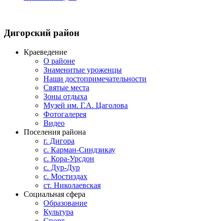
Дигорский
район
Краеведение
О районе
Знаменитые уроженцы
Наши достопримечательности
Святые места
Зоны отдыха
Музей им. Г.А. Цаголова
Фотогалерея
Видео
Поселения района
г. Дигора
с. Карман-Синдзикау
с. Кора-Урсдон
с. Дур-Дур
с. Мостиздах
ст. Николаевская
Социальная сфера
Образование
Культура
Спорт