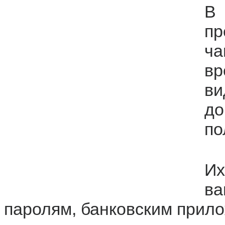
В 
пр
ч
в
в
д
по
И
в
паролям, банковским прило