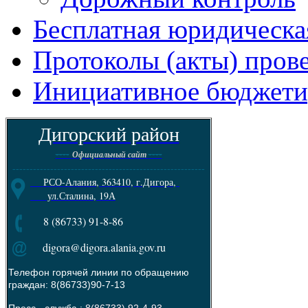
Бесплатная юридическ
Протоколы (акты) пров
Инициативное бюджети
Дигорский район
----
----
Официальный сайт
--------------------------------------------------------
РСО-Алания, 363410, г.Дигора,
ул.Сталина, 19А
8 (86733) 91-8-86
digora@digora.alania.gov.ru
Телефон горячей линии по обращению
граждан: 8(86733)90-7-13