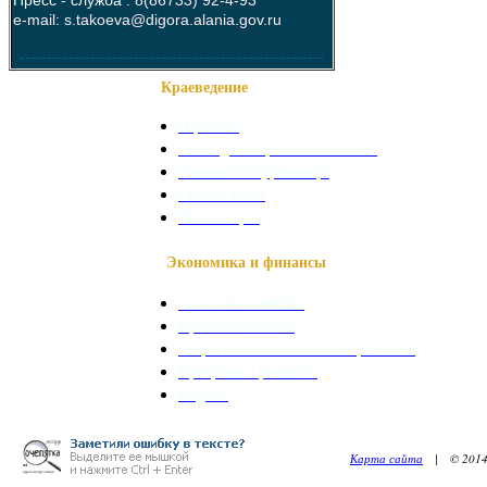
Пресс - служба :
8(86733) 92-4-93
e-mail: s.takoeva@digora.alania.gov.ru
--------------------------------------------------------
Краеведение
О районе
Наши достопримечательности
Знаменитые уроженцы
Святые места
Фотогалерея
Экономика и финансы
Сельское хозяйство
Промышленность
Социально-экономическое развитие
Программы развития
Бюджет
Карта сайта
| © 2014. 