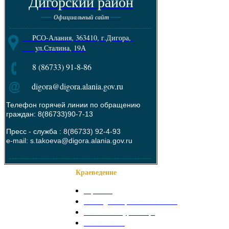
Дигорский район
----
----
Официальный сайт
--------------------------------------------------------
РСО-Алания, 363410, г.Дигора,
ул.Сталина, 19А
8 (86733) 91-8-86
digora@digora.alania.gov.ru
Телефон горячей линии по обращению
граждан: 8(86733)90-7-13
Пресс - служба :
8(86733) 92-4-93
e-mail: s.takoeva@digora.alania.gov.ru
--------------------------------------------------------
Краеведение
О районе
Наши достопримечательности
Знаменитые уроженцы
Святые места