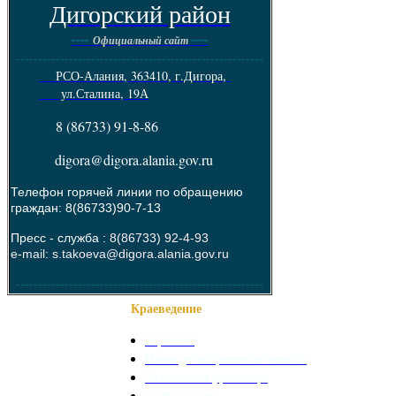
Дигорский район
----
----
Официальный сайт
--------------------------------------------------------
РСО-Алания, 363410, г.Дигора,
ул.Сталина, 19А
8 (86733) 91-8-86
digora@digora.alania.gov.ru
Телефон горячей линии по обращению
граждан: 8(86733)90-7-13
Пресс - служба :
8(86733) 92-4-93
e-mail: s.takoeva@digora.alania.gov.ru
--------------------------------------------------------
Краеведение
О районе
Наши достопримечательности
Знаменитые уроженцы
Святые места