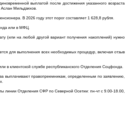
диновременной выплатой после достижения указанного возраста
 Аслан Мильдзихов.
ионера. В 2026 году этот порог составляет 1 628,8 рубля.
онда или в МФЦ.
у (или на любой другой вариант получения накоплений) нужно
ется для выполнения всех необходимых процедур, включая отзыв
 или в клиентской службе республиканского Отделения Соцфонда.
ства выплачивают правопреемникам, определенным по заявлению,
их.
ты линии Отделения СФР по Северной Осетии: пн-чт с 9.00-18.00,