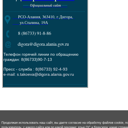
----
----
Официальный сайт
--------------------------------------------------------
РСО-Алания, 363410, г.Дигора,
ул.Сталина, 19А
8 (86733) 91-8-86
digora@digora.alania.gov.ru
Телефон горячей линии по обращению
граждан: 8(86733)90-7-13
Пресс - служба :
8(86733) 92-4-93
e-mail: s.takoeva@digora.alania.gov.ru
--------------------------------------------------------
Продолжая использовать наш сайт, вы даете согласие на обработку файлов cookie, п
пользователь; с какого сайта или по какой рекламе; язык ОС и Браузера; какие стра