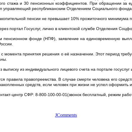
ового стажа и 30 пенсионных коэффициентов. При обращении за е
нил управляющий республиканским Отделением Социального фонда
копительной пенсии не превышает 10% прожиточного минимума пенс
рез портал Госуслуг, лично в клиентской службе Отделения Соцф
м пенсионном фонде (НПФ), заявление на единовременную выплат
России.
с момента принятия решения о её назначении. Этот период требу
аны.
 выписку из индивидуального лицевого счета на портале госуслуг
ся правила правопреемства. В случае смерти человека его сред
накопленных средств, если человек при жизни не успел оформить 
онтакт-центр СФР: 8-800-100-00-01(звонок бесплатный, режим рабо
JComments