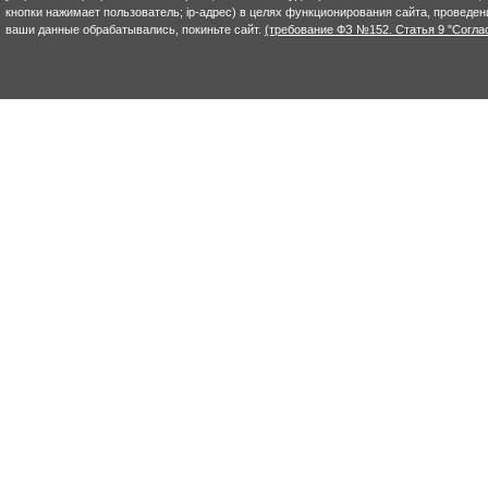
кнопки нажимает пользователь; ip-адрес) в целях функционирования сайта, проведен
ваши данные обрабатывались, покиньте сайт.
(требование ФЗ №152. Статья 9 "Согла