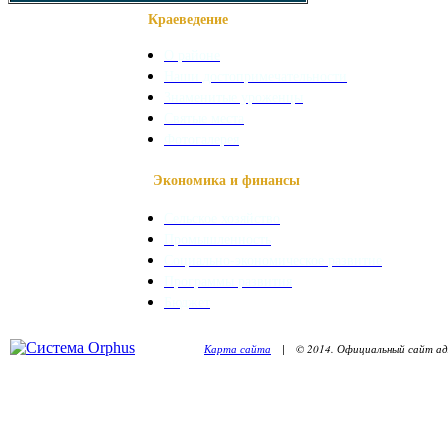
Краеведение
О районе
Наши достопримечательности
Знаменитые уроженцы
Святые места
Фотогалерея
Экономика и финансы
Сельское хозяйство
Промышленность
Социально-экономическое развитие
Программы развития
Бюджет
Карта сайта
| © 2014. Официальный сайт адм