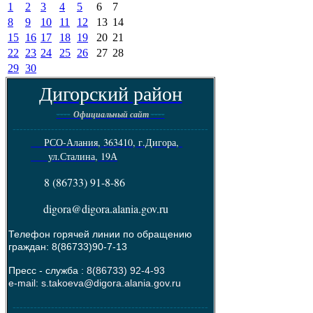
1
2
3
4
5
6
7
8
9
10
11
12
13
14
15
16
17
18
19
20
21
22
23
24
25
26
27
28
29
30
Дигорский район
----
----
Официальный сайт
--------------------------------------------------------
РСО-Алания, 363410, г.Дигора,
ул.Сталина, 19А
8 (86733) 91-8-86
digora@digora.alania.gov.ru
Телефон горячей линии по обращению
граждан: 8(86733)90-7-13
Пресс - служба :
8(86733) 92-4-93
e-mail: s.takoeva@digora.alania.gov.ru
--------------------------------------------------------