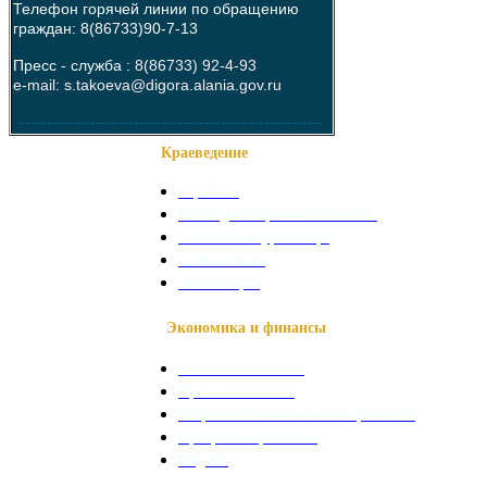
Телефон горячей линии по обращению
граждан: 8(86733)90-7-13
Пресс - служба :
8(86733) 92-4-93
e-mail: s.takoeva@digora.alania.gov.ru
--------------------------------------------------------
Краеведение
О районе
Наши достопримечательности
Знаменитые уроженцы
Святые места
Фотогалерея
Экономика и финансы
Сельское хозяйство
Промышленность
Социально-экономическое развитие
Программы развития
Бюджет