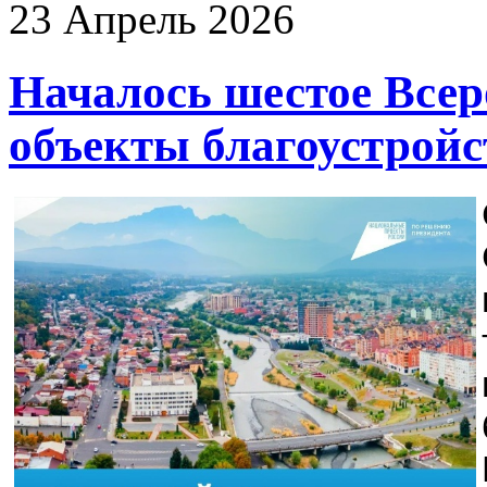
23
Апрель
2026
Началось шестое Всер
объекты благоустройс