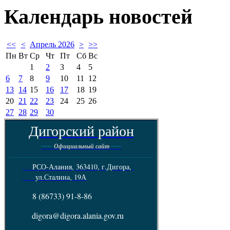
Календарь
новостей
<<
<
Апрель 2026
>
>>
Пн
Вт
Ср
Чт
Пт
Сб
Вс
1
2
3
4
5
6
7
8
9
10
11
12
13
14
15
16
17
18
19
20
21
22
23
24
25
26
27
28
29
30
Дигорский район
----
----
Официальный сайт
--------------------------------------------------------
РСО-Алания, 363410, г.Дигора,
ул.Сталина, 19А
8 (86733) 91-8-86
digora@digora.alania.gov.ru