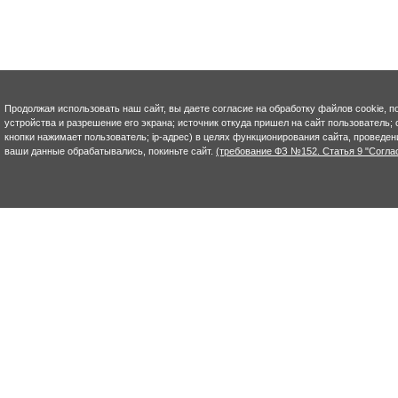
Продолжая использовать наш сайт, вы даете согласие на обработку файлов cookie, п
устройства и разрешение его экрана; источник откуда пришел на сайт пользователь; с
кнопки нажимает пользователь; ip-адрес) в целях функционирования сайта, проведен
ваши данные обрабатывались, покиньте сайт.
(требование ФЗ №152. Статья 9 "Согла