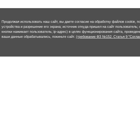
Продолжая использовать наш сайт, вы даете согласие на обработку файлов cookie, п
устройства и разрешение его экрана; источник откуда пришел на сайт пользователь; с
кнопки нажимает пользователь; ip-адрес) в целях функционирования сайта, проведен
ваши данные обрабатывались, покиньте сайт.
(требование ФЗ №152. Статья 9 "Согла