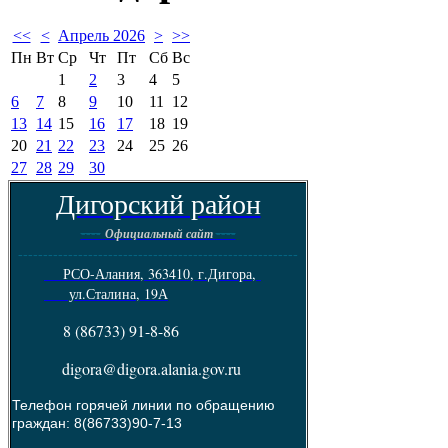
<<
<
Апрель 2026
>
>>
Пн
Вт
Ср
Чт
Пт
Сб
Вс
1
2
3
4
5
6
7
8
9
10
11
12
13
14
15
16
17
18
19
20
21
22
23
24
25
26
27
28
29
30
Дигорский район
----
----
Официальный сайт
--------------------------------------------------------
РСО-Алания, 363410, г.Дигора,
ул.Сталина, 19А
8 (86733) 91-8-86
digora@digora.alania.gov.ru
Телефон горячей линии по обращению
граждан: 8(86733)90-7-13