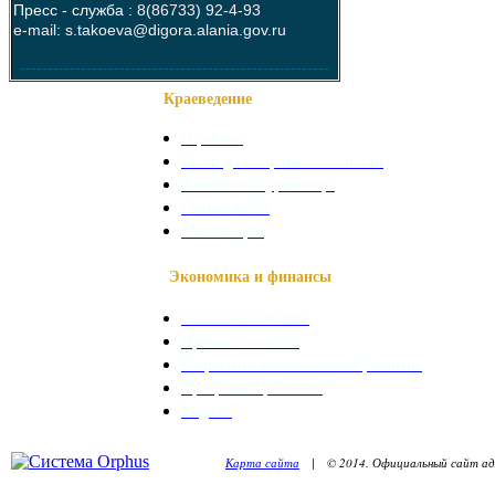
Пресс - служба :
8(86733) 92-4-93
e-mail: s.takoeva@digora.alania.gov.ru
--------------------------------------------------------
Краеведение
О районе
Наши достопримечательности
Знаменитые уроженцы
Святые места
Фотогалерея
Экономика и финансы
Сельское хозяйство
Промышленность
Социально-экономическое развитие
Программы развития
Бюджет
Карта сайта
| © 2014. Официальный сайт адм