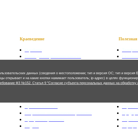
Краеведение
Полезная 
О районе
Телефон
Наши достопримечательности
Сказани
Знаменитые уроженцы
Символ
Святые места
Осетинс
ользовательских данных (сведения о местоположении; тип и версия ОС; тип и версия Б
Фотогалерея
Осетинс
ницы открывает и на какие кнопки нажимает пользователь; ip-адрес) в целях функцион
ребование ФЗ №152. Статья 9 "Согласие субъекта персональных данных на обработку 
Экономика и финансы
Архитекту
Сельское хозяйство
Генерал
Промышленность
Строите
Социально-экономическое развитие
Предпр
Программы развития
Управл
Бюджет
Тарифы