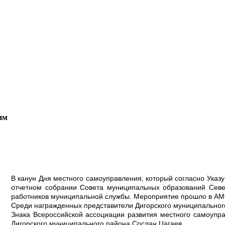
щим
В канун Дня местного самоуправления, который согласно Указ
отчетном собрании Совета муниципальных образований Севе
работников муниципальной службы. Мероприятие прошло в АМС
Среди награжденных представители Дигорского муниципальног
Знака Всероссийской ассоциации развития местного самоупра
Дигорского муниципального района Сослан Цагаев.