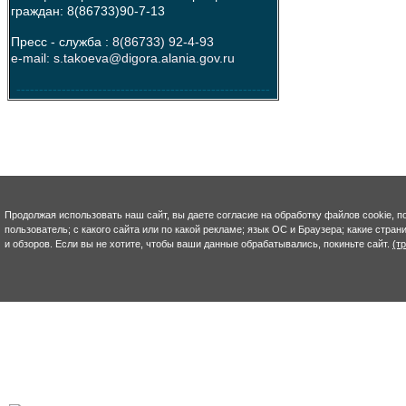
граждан: 8(86733)90-7-13
Пресс - служба :
8(86733) 92-4-93
e-mail: s.takoeva@digora.alania.gov.ru
--------------------------------------------------------
Продолжая использовать наш сайт, вы даете согласие на обработку файлов cookie, п
пользователь; с какого сайта или по какой рекламе; язык ОС и Браузера; какие стра
и обзоров. Если вы не хотите, чтобы ваши данные обрабатывались, покиньте сайт.
(т