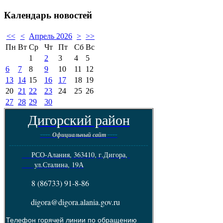
Календарь
новостей
<<
<
Апрель 2026
>
>>
Пн
Вт
Ср
Чт
Пт
Сб
Вс
1
2
3
4
5
6
7
8
9
10
11
12
13
14
15
16
17
18
19
20
21
22
23
24
25
26
27
28
29
30
Дигорский район
----
----
Официальный сайт
--------------------------------------------------------
РСО-Алания, 363410, г.Дигора,
ул.Сталина, 19А
8 (86733) 91-8-86
digora@digora.alania.gov.ru
Телефон горячей линии по обращению