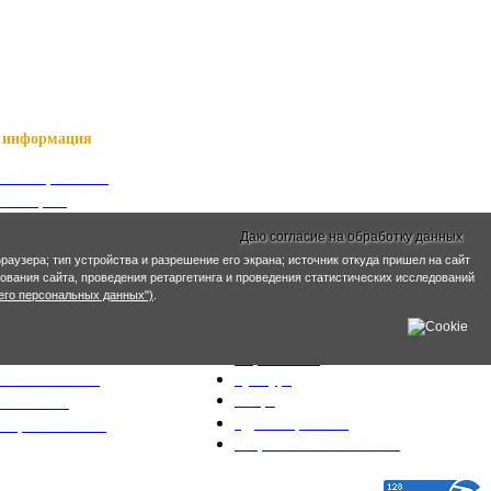
информация
ный справочник
я о Нартах
ика РСО-Алания
Даю согласие на обработку данных
кий язык
раузера; тип устройства и разрешение его экрана; источник откуда пришел на сайт
кие имена
ирования сайта, проведения ретаргетинга и проведения статистических исследований
его персональных данных")
.
ра и ЖКХ
Социальная сфера
ьный план
Образование
льная политика
Культура
Спорт
иятия ЖКХ
Здравоохранение
яющие компании
Социальное обеспечение