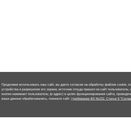
Продолжая использовать наш сайт, вы даете согласие на обработку файлов cookie, п
устройства и разрешение его экрана; источник откуда пришел на сайт пользователь; с
кнопки нажимает пользователь; ip-адрес) в целях функционирования сайта, проведен
ваши данные обрабатывались, покиньте сайт.
(требование ФЗ №152. Статья 9 "Согла