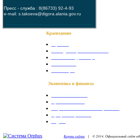
Пресс - служба :
8(86733) 92-4-93
e-mail: s.takoeva@digora.alania.gov.ru
--------------------------------------------------------
Краеведение
О районе
Наши достопримечательности
Знаменитые уроженцы
Святые места
Фотогалерея
Экономика и финансы
Сельское хозяйство
Промышленность
Социально-экономическое развитие
Программы развития
Бюджет
Карта сайта
| © 2014. Официальный сайт адм