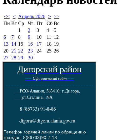
<<
<
Апрель 2026
>
>>
Пн
Вт
Ср
Чт
Пт
Сб
Вс
1
2
3
4
5
6
7
8
9
10
11
12
13
14
15
16
17
18
19
20
21
22
23
24
25
26
27
28
29
30
Дигорский район
----
----
Официальный сайт
--------------------------------------------------------
РСО-Алания, 363410, г.Дигора,
ул.Сталина, 19А
8 (86733) 91-8-86
digora@digora.alania.gov.ru
Телефон горячей линии по обращению
граждан: 8(86733)90-7-13