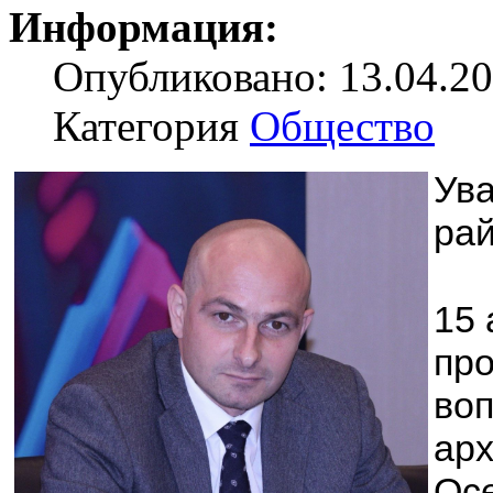
Информация:
Опубликовано: 13.04.20
Категория
Общество
Ув
рай
15 
про
воп
арх
Ос