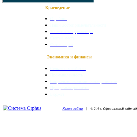
Краеведение
О районе
Наши достопримечательности
Знаменитые уроженцы
Святые места
Фотогалерея
Экономика и финансы
Сельское хозяйство
Промышленность
Социально-экономическое развитие
Программы развития
Бюджет
Карта сайта
| © 2014. Официальный сайт адм