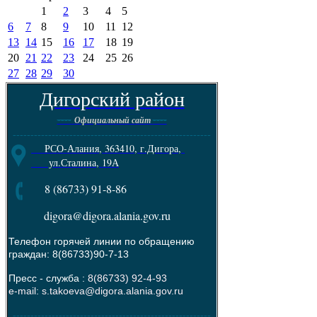
1
2
3
4
5
6
7
8
9
10
11
12
13
14
15
16
17
18
19
20
21
22
23
24
25
26
27
28
29
30
Дигорский район
----
----
Официальный сайт
--------------------------------------------------------
РСО-Алания, 363410, г.Дигора,
ул.Сталина, 19А
8 (86733) 91-8-86
digora@digora.alania.gov.ru
Телефон горячей линии по обращению
граждан: 8(86733)90-7-13
Пресс - служба :
8(86733) 92-4-93
e-mail: s.takoeva@digora.alania.gov.ru
--------------------------------------------------------